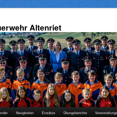
uerwehr Altenriet
ender
Neuigkeiten
Einsätze
Übungsberichte
Veranstaltung