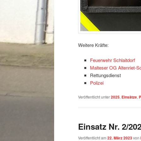
Weitere Kräfte:
Feuerwehr Schlaitdorf
Malteser OG Altenriet-Sc
Rettungsdienst
Polizei
Veröffentlicht unter
2025
,
Einsätze
,
P
Einsatz Nr. 2/20
Veröffentlicht am
22. März 2023
von