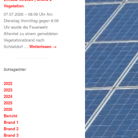
Vegetation
07.07.2026 – 08:09 Uhr Am
Dienstag Vormittag gegen 8:09
Uhr wurde die Feuerwehr
Altenriet zu einem gemeldeten
Vegetationsbrand nach
Schlaitdorf …
Weiterlesen
→
Schlagwörter
2022
2023
2024
2025
2026
Bericht
Brand 1
Brand 2
Brand 3