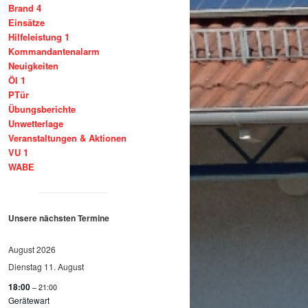
Brand 4
Einsätze
Hilfeleistung 1
Kommandantenalarm
Neuigkeiten
Öl 1
PTür
Übungsberichte
Unwetterlage
Veranstaltungen & Aktionen
VU 1
WABE
Unsere nächsten Termine
August 2026
Dienstag
11.
August
18:00
– 21:00
Gerätewart