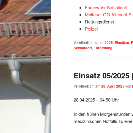
Feuerwehr Schlaitdorf
Malteser OG Altenriet-Sc
Rettungsdienst
Polizei
Veröffentlicht unter
2025
,
Einsätze
,
P
Schlaitdorf
,
Türöffnung
Einsatz 05/2025
Veröffentlicht am
28. April 2025
von
28.04.2025 – 04.58 Uhr
In den frühen Morgenstunden w
medizinischen Notfalls zu einer