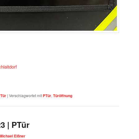
hlaitdorf
Tür
|
Verschlagwortet mit
PTür
,
Türöffnung
23 | PTür
Michael Eißner