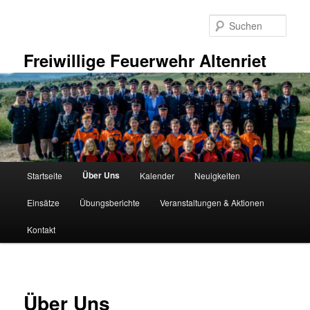
Zum
primären
Such
Inhalt
springen
Freiwillige Feuerwehr Altenriet
Hauptmenü
Über Uns
Startseite
Kalender
Neuigkeiten
Einsätze
Übungsberichte
Veranstaltungen & Aktionen
Kontakt
Über Uns