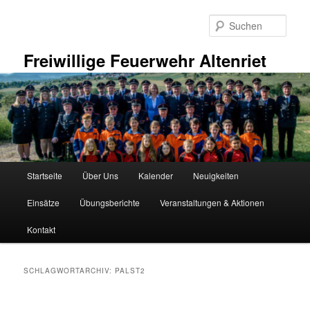
Zum
Zum
primären
sekundären
Such
Inhalt
Inhalt
springen
springen
Freiwillige Feuerwehr Altenriet
Hauptmenü
Startseite
Über Uns
Kalender
Neuigkeiten
Einsätze
Übungsberichte
Veranstaltungen & Aktionen
Kontakt
SCHLAGWORTARCHIV:
PALST2