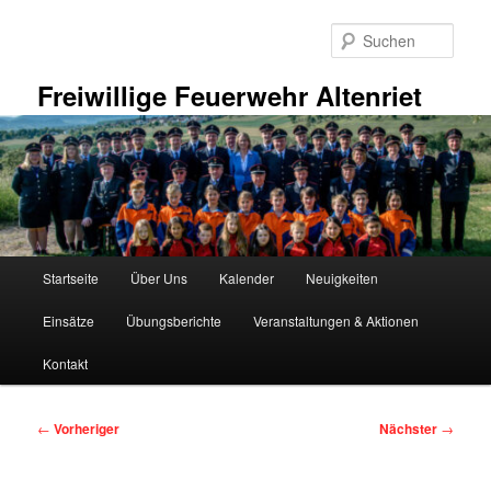
Zum
primären
Such
Inhalt
springen
Freiwillige Feuerwehr Altenriet
Hauptmenü
Startseite
Über Uns
Kalender
Neuigkeiten
Einsätze
Übungsberichte
Veranstaltungen & Aktionen
Kontakt
Beitragsnavigation
←
Vorheriger
Nächster
→