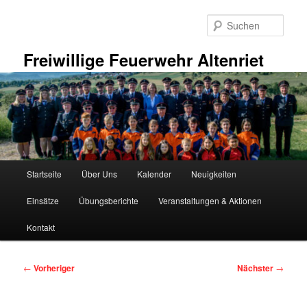
Zum
primären
Such
Inhalt
springen
Freiwillige Feuerwehr Altenriet
Hauptmenü
Startseite
Über Uns
Kalender
Neuigkeiten
Einsätze
Übungsberichte
Veranstaltungen & Aktionen
Kontakt
Beitragsnavigation
←
Vorheriger
Nächster
→