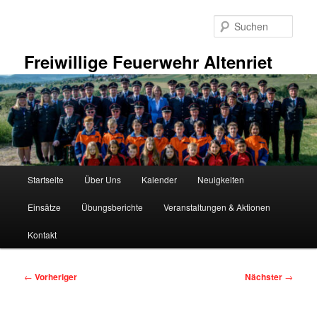
Zum
primären
Such
Inhalt
springen
Freiwillige Feuerwehr Altenriet
Hauptmenü
Startseite
Über Uns
Kalender
Neuigkeiten
Einsätze
Übungsberichte
Veranstaltungen & Aktionen
Kontakt
Beitragsnavigation
←
Vorheriger
Nächster
→