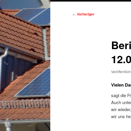
Beitragsnavigation
←
Vorheriger
Ber
12.
Veröffentlic
Vielen Da
sagt die F
Auch unte
wir wieder
wir uns he