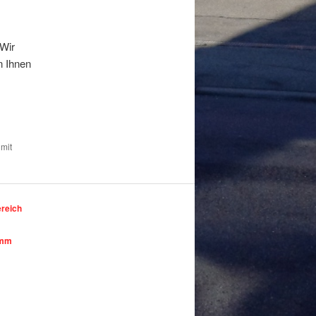
 Wir
n Ihnen
 mit
ereich
amm