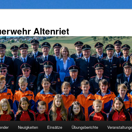
uerwehr Altenriet
ender
Neuigkeiten
Einsätze
Übungsberichte
Veranstaltung