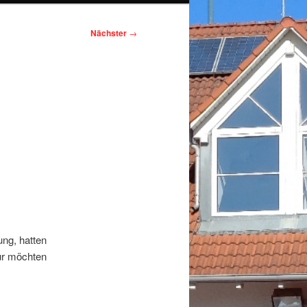
Nächster
→
ng, hatten
für möchten