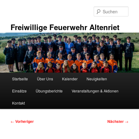
Zum
primären
Such
Inhalt
springen
Freiwillige Feuerwehr Altenriet
Hauptmenü
Startseite
Über Uns
Kalender
Neuigkeiten
Einsätze
Übungsberichte
Veranstaltungen & Aktionen
Kontakt
Beitragsnavigation
←
Vorheriger
Nächster
→