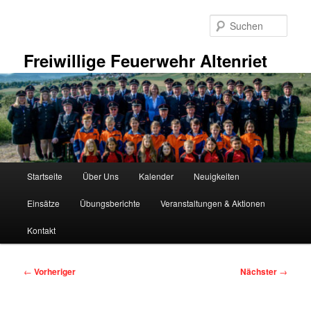
Zum
primären
Such
Inhalt
springen
Freiwillige Feuerwehr Altenriet
Hauptmenü
Startseite
Über Uns
Kalender
Neuigkeiten
Einsätze
Übungsberichte
Veranstaltungen & Aktionen
Kontakt
Beitragsnavigation
←
Vorheriger
Nächster
→