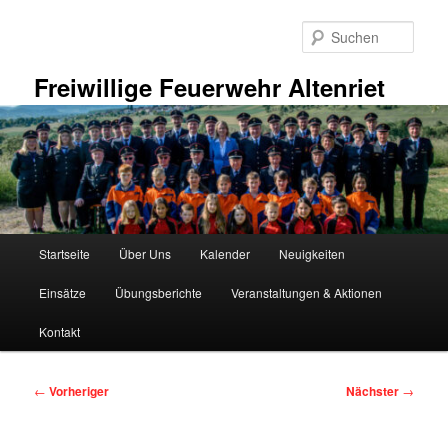
Zum
primären
Such
Inhalt
springen
Freiwillige Feuerwehr Altenriet
Hauptmenü
Startseite
Über Uns
Kalender
Neuigkeiten
Einsätze
Übungsberichte
Veranstaltungen & Aktionen
Kontakt
Beitragsnavigation
←
Vorheriger
Nächster
→