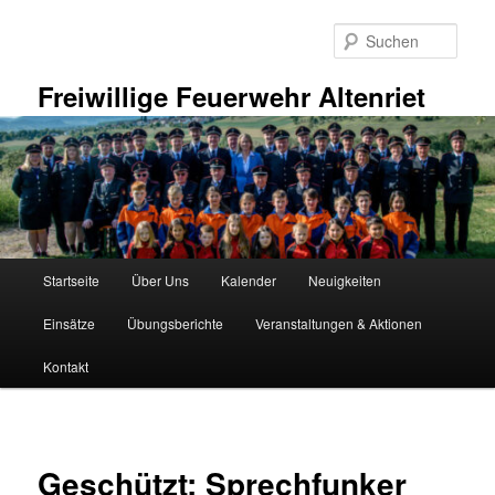
Zum
primären
Such
Inhalt
springen
Freiwillige Feuerwehr Altenriet
Hauptmenü
Startseite
Über Uns
Kalender
Neuigkeiten
Einsätze
Übungsberichte
Veranstaltungen & Aktionen
Kontakt
Geschützt: Sprechfunker