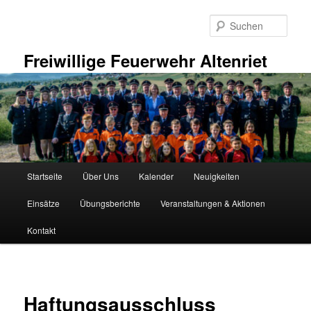
Zum
primären
Such
Inhalt
springen
Freiwillige Feuerwehr Altenriet
Hauptmenü
Startseite
Über Uns
Kalender
Neuigkeiten
Einsätze
Übungsberichte
Veranstaltungen & Aktionen
Kontakt
Haftungsausschluss