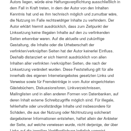
Autors liegen, würde eine Haftungsverpflichtung ausschließlich in
dem Fall in Kraft treten, in dem der Autor von den Inhalten
Kenntnis hat und es ihm technisch möglich und zumutbar wäre,
die Nutzung im Falle rechtswidriger Inhalte zu verhindern. Der
Autor erklärt hiermit ausdrücklich, dass zum Zeitpunkt der
Linksetzung keine illegalen Inhalte auf den zu verlinkenden
Seiten erkennbar waren. Auf die aktuelle und zukünftige
Gestaltung, die Inhalte oder die Urheberschaft der
verlinkten/verknüpften Seiten hat der Autor keinerlei Einfluss.
Deshalb distanziert er sich hiermit ausdrücklich von allen
Inhalten aller verlinkten /verknüpften Seiten, die nach der
Linksetzung verändert wurden. Diese Feststellung gilt für alle
innerhalb des eigenen Internetangebotes gesetzten Links und
Verweise sowie für Fremdeinträge in vom Autor eingerichteten
Gästebüchern, Diskussionsforen, Linkverzeichnissen,
Mailinglisten und in allen anderen Formen von Datenbanken, auf
deren Inhalt externe Schreibzugriffe möglich sind. Für illegale,
fehlerhafte oder unvollständige Inhalte und insbesondere für
Schäden, die aus der Nutzung oder Nichtnutzung solcherart
dargebotener Informationen entstehen, haftet allein der Anbieter
der Seite, auf welche verwiesen wurde, nicht derjenige, der über
Links auf die jeweilige Veröffentlichung lediglich verweist.